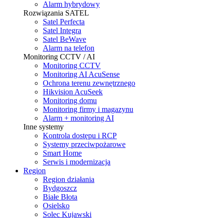
Alarm hybrydowy
Rozwiązania SATEL
Satel Perfecta
Satel Integra
Satel BeWave
Alarm na telefon
Monitoring CCTV / AI
Monitoring CCTV
Monitoring AI AcuSense
Ochrona terenu zewnętrznego
Hikvision AcuSeek
Monitoring domu
Monitoring firmy i magazynu
Alarm + monitoring AI
Inne systemy
Kontrola dostępu i RCP
Systemy przeciwpożarowe
Smart Home
Serwis i modernizacja
Region
Region działania
Bydgoszcz
Białe Błota
Osielsko
Solec Kujawski