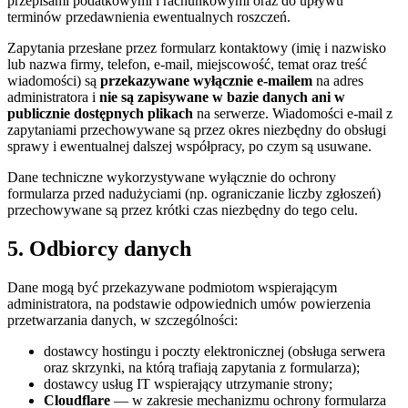
przepisami podatkowymi i rachunkowymi oraz do upływu
terminów przedawnienia ewentualnych roszczeń.
Zapytania przesłane przez formularz kontaktowy (imię i nazwisko
lub nazwa firmy, telefon, e-mail, miejscowość, temat oraz treść
wiadomości) są
przekazywane wyłącznie e-mailem
na adres
administratora i
nie są zapisywane w bazie danych ani w
publicznie dostępnych plikach
na serwerze. Wiadomości e-mail z
zapytaniami przechowywane są przez okres niezbędny do obsługi
sprawy i ewentualnej dalszej współpracy, po czym są usuwane.
Dane techniczne wykorzystywane wyłącznie do ochrony
formularza przed nadużyciami (np. ograniczanie liczby zgłoszeń)
przechowywane są przez krótki czas niezbędny do tego celu.
5. Odbiorcy danych
Dane mogą być przekazywane podmiotom wspierającym
administratora, na podstawie odpowiednich umów powierzenia
przetwarzania danych, w szczególności:
dostawcy hostingu i poczty elektronicznej (obsługa serwera
oraz skrzynki, na którą trafiają zapytania z formularza);
dostawcy usług IT wspierający utrzymanie strony;
Cloudflare
— w zakresie mechanizmu ochrony formularza