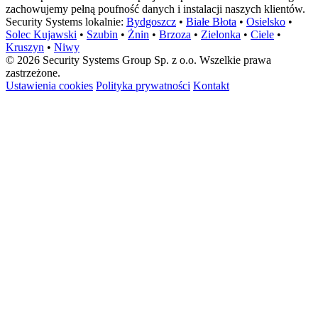
zachowujemy pełną poufność danych i instalacji naszych klientów.
Security Systems lokalnie:
Bydgoszcz
•
Białe Błota
•
Osielsko
•
Solec Kujawski
•
Szubin
•
Żnin
•
Brzoza
•
Zielonka
•
Ciele
•
Kruszyn
•
Niwy
© 2026 Security Systems Group Sp. z o.o. Wszelkie prawa
zastrzeżone.
Ustawienia cookies
Polityka prywatności
Kontakt